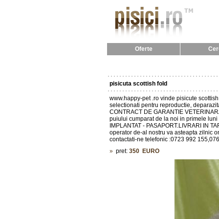
Oferte
Cer
pisicuta scottish fold
www.happy-pet .ro vinde pisicute scottish f
selectionati pentru reproductie, deparazita
CONTRACT DE GARANTIE VETERINARA SI 
puiului cumparat de la noi in primele luni 
IMPLANTAT - PASAPORT.LIVRARI IN TARA in
operator de-al nostru va asteapta zilnic o
contactati-ne telefonic :0723 992 155,0
»
pret:
350
EURO