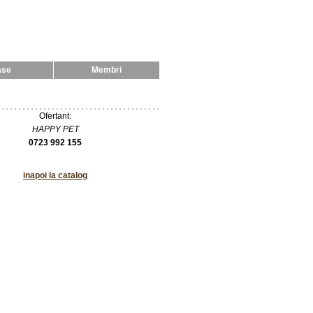
ase
Membri
Ofertant:
HAPPY PET
0723 992 155
inapoi la catalog