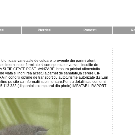
eri
Pierderi
Povesti
R
old ,toate varietatile de culoare ,provenite din parinti atent
te intern in conformitate si corespunzator varstei ,insotite de
TIPICITATE POST- VANZARE ,brosura privind alimentatia
de viata si ingrijirea acestuia,carnet de sanatate,la cerere CIP
 conditii optime de transport cu autoturisme autorizate d.s.v.un
nline pe site cu informatii suplimentare.Pentru detalii sau comenzi
765 113 333 (disponibil exemplarul din photo).IMBATABIL RAPORT